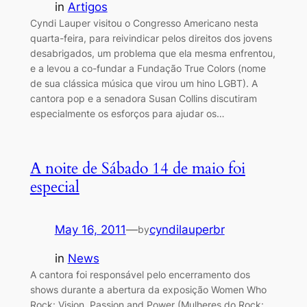
in
Artigos
Cyndi Lauper visitou o Congresso Americano nesta
quarta-feira, para reivindicar pelos direitos dos jovens
desabrigados, um problema que ela mesma enfrentou,
e a levou a co-fundar a Fundação True Colors (nome
de sua clássica música que virou um hino LGBT). A
cantora pop e a senadora Susan Collins discutiram
especialmente os esforços para ajudar os…
A noite de Sábado 14 de maio foi
especial
May 16, 2011
—
cyndilauperbr
by
in
News
A cantora foi responsável pelo encerramento dos
shows durante a abertura da exposição Women Who
Rock: Vision, Passion and Power (Mulheres do Rock: