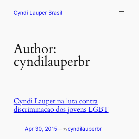
Skip
Cyndi Lauper Brasil
to
content
Author:
cyndilauperbr
Cyndi Lauper na luta contra
discriminacao dos jovens LGBT
Apr 30, 2015
—
cyndilauperbr
by