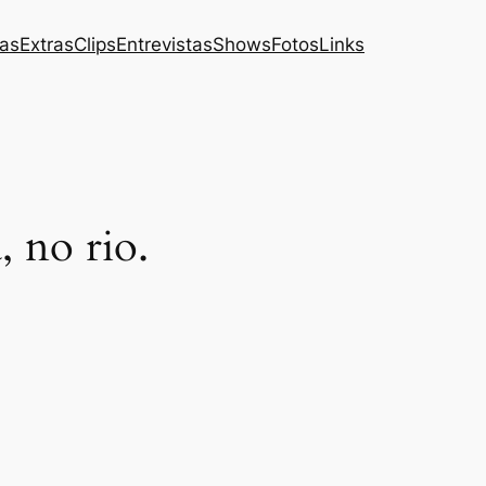
das
Extras
Clips
Entrevistas
Shows
Fotos
Links
, no rio.