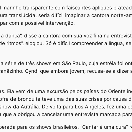
 marinho transparente com faiscantes apliques pratea
a translúcida, seria difícil imaginar a cantora norte
ar com a possível intervenção.
a dança”, disse a cantora com sua voz fina na entrevis
de ritmos”, elogiou. Só é difícil compreender a língua, 
a série de três shows em São Paulo, cuja estréia foi on
racanãzinho. Cyndi que embora jovem, recusa-se a dizer
s. Ela vem de uma excursão pelos países do Oriente in
ofre de bronquite teve uma das suas crises por causa 
show da Autrália. De volta para Los Angeles, fez uma es
 que a obrigou a cancelar uma entrevista marcada para 
uperada para os shows brasileiros. “Cantar é uma cura”