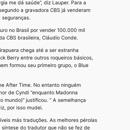
gia me dá saúde”, diz Lauper. Para a
ue segundo a gravadora CBS já venderam
 seguranças.
uro no Brasil por vender 100.000 mil
da CBS brasileira, Cláudio Conde.
irapuera chega até a ser estranha
k Berry entre outros roqueiros básicos,
uem formou seu primeiro grupo, o Blue
ime After Time. No entanto ninguém
umor de Cyndi “enquanto Madonna
lo mundo)” justificou. ” A semelhança
iz, por isso mudei.
ctíveis más traduções. As melhores pérolas
síntese do tradutor que não se fez de