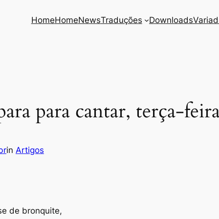
Home
Home
News
Traduções
Downloads
Varia
ara para cantar, terça-feira
br
in
Artigos
e de bronquite,