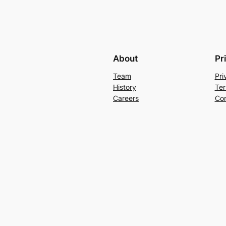
About
Pr
Team
Pri
History
Ter
Careers
Con