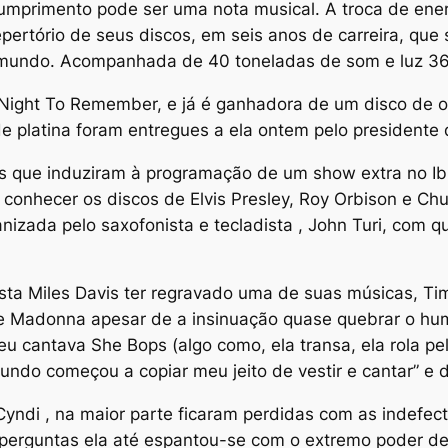
umprimento pode ser uma nota musical. A troca de ener
repertório de seus discos, em seis anos de carreira, q
 mundo. Acompanhada de 40 toneladas de som e luz 36
 Night To Remember, e já é ganhadora de um disco de o
de platina foram entregues a ela ontem pelo presidente 
as que induziram à programação de um show extra no Ib
conhecer os discos de Elvis Presley, Roy Orbison e Chuc
izada pelo saxofonista e tecladista , John Turi, com q
ista Miles Davis ter regravado uma de suas músicas, T
 e Madonna apesar de a insinuação quase quebrar o h
u cantava She Bops (algo como, ela transa, ela rola pe
ndo começou a copiar meu jeito de vestir e cantar” e d
 Cyndi , na maior parte ficaram perdidas com as indefe
perguntas ela até espantou-se com o extremo poder de 