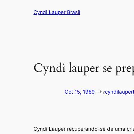
Skip
Cyndi Lauper Brasil
to
content
Cyndi lauper se prep
Oct 15, 1989
—
cyndilauper
by
Cyndi Lauper recuperando-se de uma cris