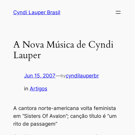
Skip
Cyndi Lauper Brasil
to
content
A Nova Música de Cyndi
Lauper
Jun 15, 2007
—
cyndilauperbr
by
in
Artigos
A cantora norte-americana volta feminista
em “Sisters Of Avalon”; canção título é “um
rito de passagem”