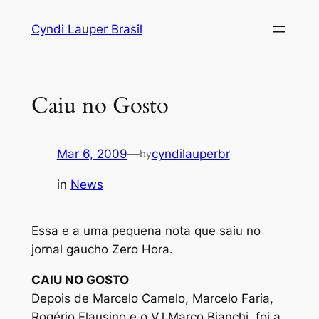
Skip
Cyndi Lauper Brasil
to
content
Caiu no Gosto
Mar 6, 2009
—
cyndilauperbr
by
in
News
Essa e a uma pequena nota que saiu no
jornal gaucho Zero Hora.
CAIU NO GOSTO
Depois de Marcelo Camelo, Marcelo Faria,
Rogério Flausino e o VJ Marco Bianchi, foi a