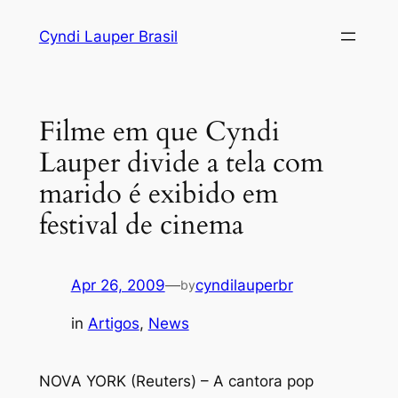
Skip
Cyndi Lauper Brasil
to
content
Filme em que Cyndi
Lauper divide a tela com
marido é exibido em
festival de cinema
Apr 26, 2009
—
cyndilauperbr
by
in
Artigos
, 
News
NOVA YORK (Reuters) – A cantora pop