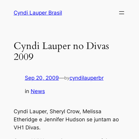
Skip
Cyndi Lauper Brasil
to
content
Cyndi Lauper no Divas
2009
Sep 20, 2009
—
cyndilauperbr
by
in
News
Cyndi Lauper, Sheryl Crow, Melissa
Etheridge e Jennifer Hudson se juntam ao
VH1 Divas.