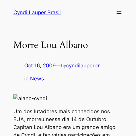
Skip
Cyndi Lauper Brasil
to
content
Morre Lou Albano
Oct 16, 2009
—
cyndilauperbr
by
in
News
Um dos lutadores mais conhecidos nos
EUA, morreu nesse dia 14 de Outubro.
Capitan Lou Albano era um grande amigo
de Cyndi, e fez várias participações em