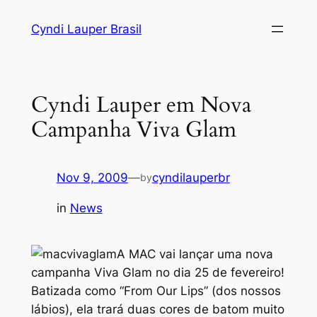
Skip
Cyndi Lauper Brasil
to
content
Cyndi Lauper em Nova
Campanha Viva Glam
Nov 9, 2009
—
cyndilauperbr
by
in
News
A MAC vai lançar uma nova
campanha Viva Glam no dia 25 de fevereiro!
Batizada como “From Our Lips” (dos nossos
lábios), ela trará duas cores de batom muito