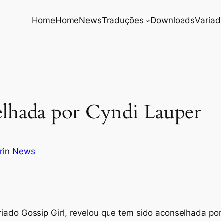
Home
Home
News
Traduções
Downloads
Varia
selhada por Cyndi Lauper
r
in
News
riado Gossip Girl, revelou que tem sido aconselhada po