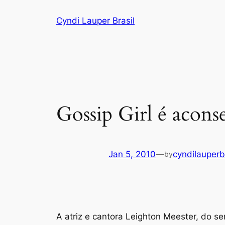
Skip
Cyndi Lauper Brasil
to
content
Gossip Girl é acon
Jan 5, 2010
—
cyndilauperb
by
A atriz e cantora Leighton Meester, do se