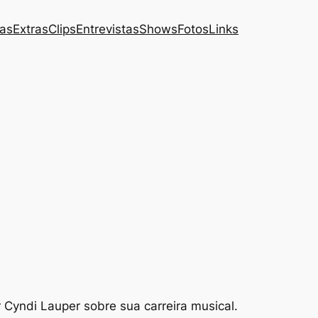
das
Extras
Clips
Entrevistas
Shows
Fotos
Links
r Cyndi Lauper sobre sua carreira musical.