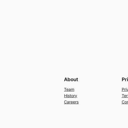
About
Pr
Team
Pri
History
Ter
Careers
Con