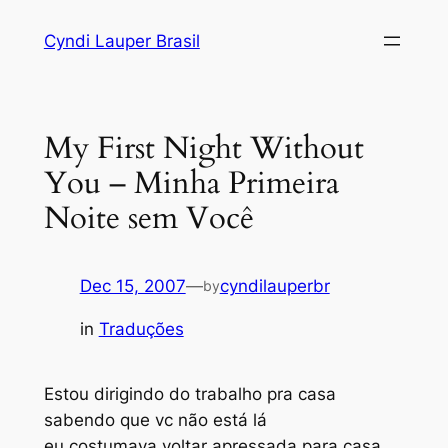
Skip
Cyndi Lauper Brasil
to
content
My First Night Without
You – Minha Primeira
Noite sem Você
Dec 15, 2007
—
cyndilauperbr
by
in
Traduções
Estou dirigindo do trabalho pra casa
sabendo que vc não está lá
eu costumava voltar apressada para casa,