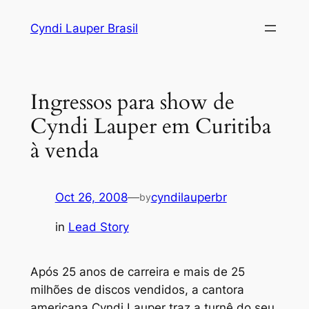
Skip
Cyndi Lauper Brasil
to
content
Ingressos para show de
Cyndi Lauper em Curitiba
à venda
Oct 26, 2008
—
cyndilauperbr
by
in
Lead Story
Após 25 anos de carreira e mais de 25
milhões de discos vendidos, a cantora
americana Cyndi Lauper traz a turnê do seu